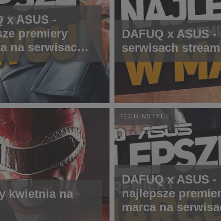
 x ASUS -
sze premiery
DAFUQ x ASUS - n
a na serwisach
serwisach strea
mingowych
TECHINSTYLE
DAFUQ x ASUS -
najlepsze premie
y kwietnia na
marca na serwisa
streamingowych