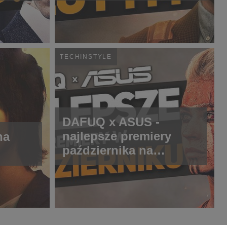
TECHINSTYLE
DAFUQ x ASUS -
najlepsze premiery
na
października na
serwisach
streamingowych