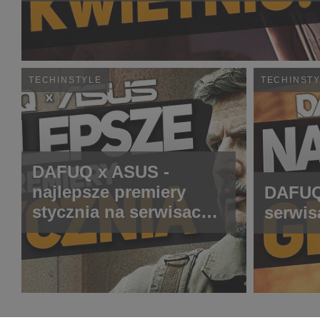
TECHINSTYLE
TECHINST
DAFUQ x ASUS -
najlepsze premiery
DAFUQ 
stycznia na serwisach
serwis
streamingowych