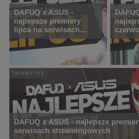
DAFUQ x ASUS -
DAFUQ
najlepsze premiery
najlep
lipca na serwisach
czerwc
streamingowych
strea
TECHINSTYLE
DAFUQ x ASUS - najlepsze premier
serwisach streamingowych