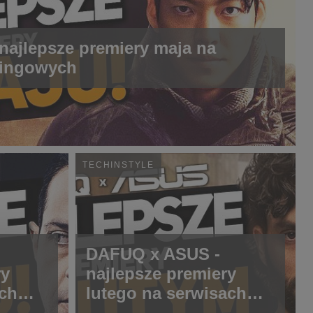
ajlepsze premiery maja na
mingowych
TECHINSTYLE
DAFUQ x ASUS -
ry
najlepsze premiery
ch
lutego na serwisach
streamingowych