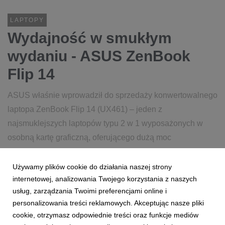
LAPTOPY
Wydajność w smukłym
wydaniu - ASUS ZenBook
Flip 14
ASUS właśnie wprowadził do sprzedaży konwertowalnego
laptopa ZenBook Flip 14 (UX461) – jeden z
najsmuklejszych laptopów typu 2 w 1 wyposażonych w
osobną kartę graficzną, oferującego dużą moc
przetwarzania grafiki. ZenBook Flip 14 jest potężnym
narzędziem do zadań kreatyw...
Używamy plików cookie do działania naszej strony
internetowej, analizowania Twojego korzystania z naszych
usług, zarządzania Twoimi preferencjami online i
13 czerwca 2018
czytaj więcej...
personalizowania treści reklamowych. Akceptując nasze pliki
ASUS
LAPTOP
ZENBOOK
FLIP
ZENBOOK FLIP
cookie, otrzymasz odpowiednie treści oraz funkcje mediów