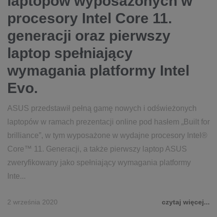
laptopów wyposażonych w
procesory Intel Core 11.
generacji oraz pierwszy
laptop spełniający
wymagania platformy Intel
Evo.
ASUS przedstawił pełną gamę nowych i odświeżonych
laptopów w ramach prezentacji online pod hasłem „Built for
brilliance”, w tym wyposażone w wydajne procesory Intel®
Core™ 11. Generacji, a także pierwszy laptop ASUS
zweryfikowany jako spełniający wymagania platformy
Inte...
2 września 2020
czytaj więcej...