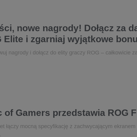
ci, nowe nagrody! Dołącz za d
Elite i zgarniaj wyjątkowe bon
uj nagrody i dołącz do elity graczy ROG – całkowicie z
 of Gamers przedstawia ROG Fl
let łączy mocną specyfikację z zachwycającym ekrane
.