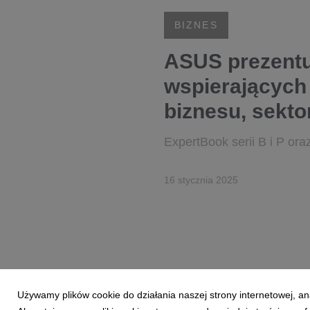
BIZNES
ASUS prezentu
wspierających
biznesu, sekt
ExpertBook serii B i P or
16 stycznia 2025
Używamy plików cookie do działania naszej strony internetowej, an