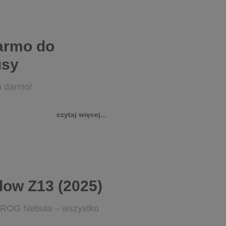
armo do
usy
a darmo!
czytaj więcej...
ow Z13 (2025)
m ROG Nebula – wszystko