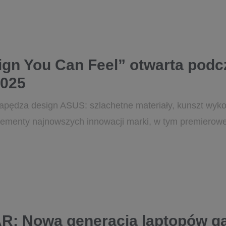
gn You Can Feel” otwarta podc
2025
apędza design ASUS: szlachetne materiały, kunszt wyko
lementy najnowszych innowacji marki, w tym premierowej
AR: Nowa generacja laptopów 