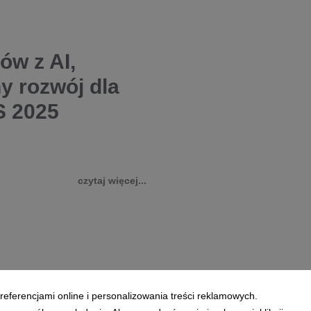
ów z AI,
y rozwój dla
S 2025
czytaj więcej...
referencjami online i personalizowania treści reklamowych.