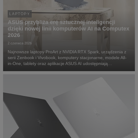
LAPTOPY
ASUS przybliża erę sztucznej inteligencji
dzięki nowej linii komputerów AI na Computex
2026
2 czerwca 2026
Najnowsze laptopy ProArt z NVIDIA RTX Spark, urządzenia z
serii Zenbook i Vivobook, komputery stacjonarne, modele All-
in-One, tablety oraz aplikacje ASUS AI udostępniają
zaawansowane możliwości produktywności oparte na
sztucznej inteligencji szerokiemu gronu użytkowników...