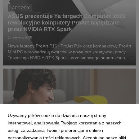
LAPTOPY
ASUS prezentuje na targach Computex 2026
rewolucyjne komputery ProArt napędzane
przez NVIDIA RTX Spark
1 czerwca 2026
Nowe laptopy ProArt P16 i ProArt P14 oraz kompaktowy ProArt
Mini PC wprowadzają twórców w nową erę kreatywnej pracy.
To zasługa NVIDIA RTX Spark - przełomowego superukładu,
który redefiniuje możliwości komputerów z systemem Windows
w czasach osobistych agentów sztucznej ...
Używamy plików cookie do działania naszej strony
internetowej, analizowania Twojego korzystania z naszych
usług, zarządzania Twoimi preferencjami online i
personalizowania treści reklamowych. Akceptując nasze pliki