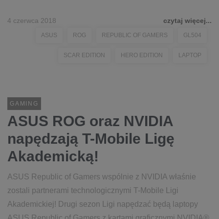
4 czerwca 2018
czytaj więcej...
ASUS
ROG
REPUBLIC OF GAMERS
GL504
SCAR EDITION
HERO EDITION
LAPTOP
GAMING
ASUS ROG oraz NVIDIA
napędzają T-Mobile Ligę
Akademicką!
ASUS Republic of Gamers wspólnie z NVIDIA właśnie
zostali partnerami technologicznymi T-Mobile Ligi
Akademickiej! Drugi sezon Ligi napędzać będą laptopy
ASUS Republic of Gamers z kartami graficznymi NVIDIA®