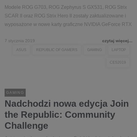
Modele ROG G703, ROG Zephyrus S GX531, ROG Strix
SCAR II oraz ROG Strix Hero II zostały zaktualizowane i
wyposażone w nowe karty graficzne NVIDIA GeForce RTX
7 stycznia 2019
czytaj więcej...
ASUS
REPUBLIC OF GAMERS
GAMING
LAPTOP
CES2019
GAMING
Nadchodzi nowa edycja Join
the Republic: Community
Challenge