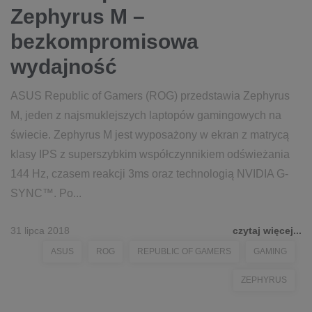
Zephyrus M –
bezkompromisowa
wydajność
ASUS Republic of Gamers (ROG) przedstawia Zephyrus
M, jeden z najsmuklejszych laptopów gamingowych na
świecie. Zephyrus M jest wyposażony w ekran z matrycą
klasy IPS z superszybkim współczynnikiem odświeżania
144 Hz, czasem reakcji 3ms oraz technologią NVIDIA G-
SYNC™. Po...
31 lipca 2018
czytaj więcej...
ASUS
ROG
REPUBLIC OF GAMERS
GAMING
ZEPHYRUS