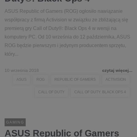
ASUS Republic of Gamers (ROG) ogłosiło nawiązanie
współpracy z firmą Activision w związku ze zbliżającą się
premierą gry Call of Duty®: Black Ops 4 w wersji na
komputery PC. Od 10 września do 12 października, ASUS
ROG będzie pierwszym i jedynym producentem sprzętu,
który...
10 września 2018
czytaj więcej...
ASUS
ROG
REPUBLIC OF GAMERS
ACTIVISION
CALL OF DUTY
CALL OF DUTY: BLACK OPS 4
GAMING
ASUS Republic of Gamers