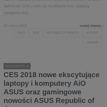
GeForce® GTX z serii 10, na których m in. zostaną
rozegrane fina...
26 marca 2018
czytaj więcej...
ASUS
ROG
REPUBLIC OF GAMERS
ESPORT
GAMING
TECHINSTYLE
CES 2018 nowe ekscytujące
laptopy i komputery AiO
ASUS oraz gamingowe
nowości ASUS Republic of