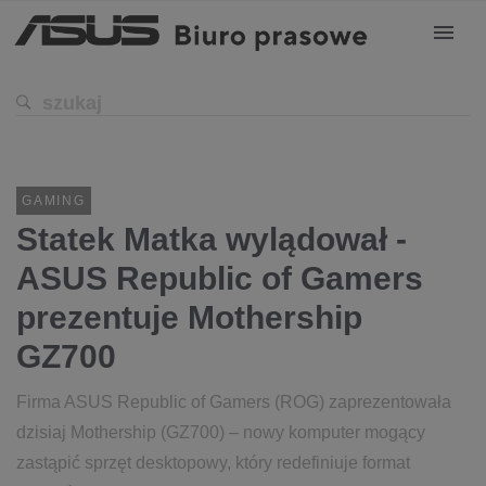
GAMING
Statek Matka wylądował -
ASUS Republic of Gamers
prezentuje Mothership
GZ700
Firma ASUS Republic of Gamers (ROG) zaprezentowała
dzisiaj Mothership (GZ700) – nowy komputer mogący
zastąpić sprzęt desktopowy, który redefiniuje format