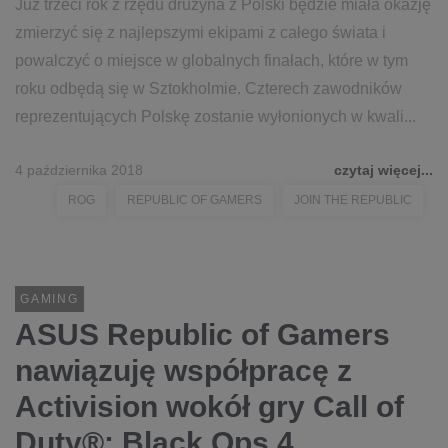
Już trzeci rok z rzędu drużyna z Polski będzie miała okazję
zmierzyć się z najlepszymi ekipami z całego świata i
powalczyć o miejsce w globalnych finałach, które w tym
roku odbędą się w Sztokholmie. Czterech zawodników
reprezentujących Polskę zostanie wyłonionych w kwali...
4 października 2018
czytaj więcej...
ROG
REPUBLIC OF GAMERS
JOIN THE REPUBLIC
GAMING
ASUS Republic of Gamers
nawiązuję współpracę z
Activision wokół gry Call of
Duty®: Black Ops 4