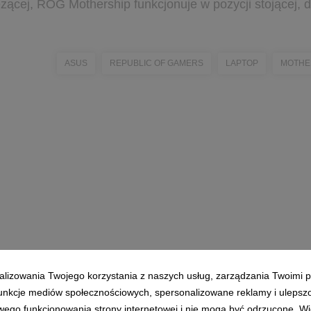
żącej, ROG Mothership funkcjonuje w pozycji stojącej, dz
ASUS
REPUBLIC OF GAMERS
LAPTOP
MOTHE
alizowania Twojego korzystania z naszych usług, zarządzania Twoimi p
 funkcje mediów społecznościowych, spersonalizowane reklamy i ulepsz
wego funkcjonowania strony internetowej i nie mogą być odrzucone. Więc