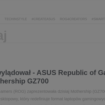
TECHINSTYLE
#CREATEASUS
ROG4CREATORS
#SMART
wylądował - ASUS Republic of 
thership GZ700
amers (ROG) zaprezentowała dzisiaj Mothership (GZ70
sktopowy, który redefiniuje format laptopów gamingowy