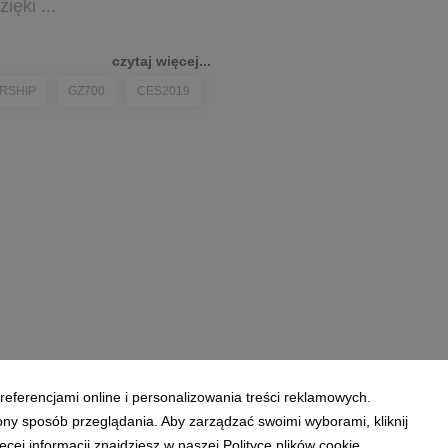
ięki ...
czytaj więcej...
RSHIP
GZ700
CES2019
referencjami online i personalizowania treści reklamowych.
ony sposób przeglądania. Aby zarządzać swoimi wyborami, kliknij
ej informacji znajdziesz w naszej Polityce plików cookie.