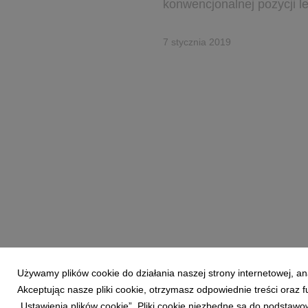
konwencjonalnej pozycji le
7 stycznia 2019
Używamy plików cookie do działania naszej strony internetowej, an
Akceptując nasze pliki cookie, otrzymasz odpowiednie treści oraz
„Ustawienia plików cookie”. Pliki cookie niezbędne są do podstawo