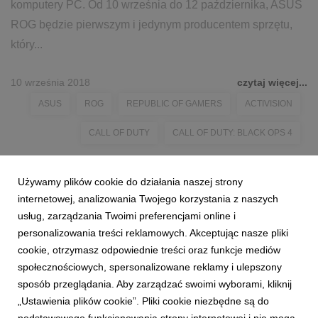
komputery PC. Od 10 września do 12 października, ASUS
ROG będzie pierwszym i jedynym producentem sprzętu,
który...
10 września 2018
czytaj więcej...
ASUS
ROG
REPUBLIC OF GAMERS
ACTIVISION
CALL OF DUTY
CALL OF DUTY: BLACK OPS 4
Używamy plików cookie do działania naszej strony
internetowej, analizowania Twojego korzystania z naszych
usług, zarządzania Twoimi preferencjami online i
personalizowania treści reklamowych. Akceptując nasze pliki
cookie, otrzymasz odpowiednie treści oraz funkcje mediów
społecznościowych, spersonalizowane reklamy i ulepszony
sposób przeglądania. Aby zarządzać swoimi wyborami, kliknij
„Ustawienia plików cookie”. Pliki cookie niezbędne są do