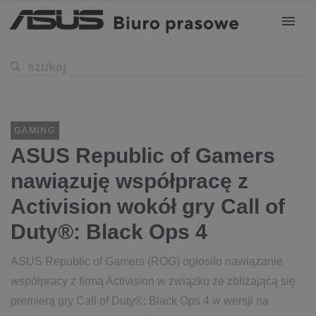
GAMING
ASUS Republic of Gamers
nawiązuję współpracę z
Activision wokół gry Call of
Duty®: Black Ops 4
ASUS Republic of Gamers (ROG) ogłosiło nawiązanie
współpracy z firmą Activision w związku ze zbliżającą się
premierą gry Call of Duty®: Black Ops 4 w wersji na