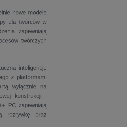
ełnie nowe modele
opy dla twórców w
zenia zapewniają
rocesów twórczych
uczną inteligencję
ego z platformami
rtą wyłącznie na
wej konstrukcji i
ot+ PC zapewniają
cą rozrywkę oraz