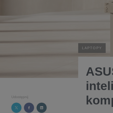
LAPTOPY
ASUS
intel
komp
Udostępnij