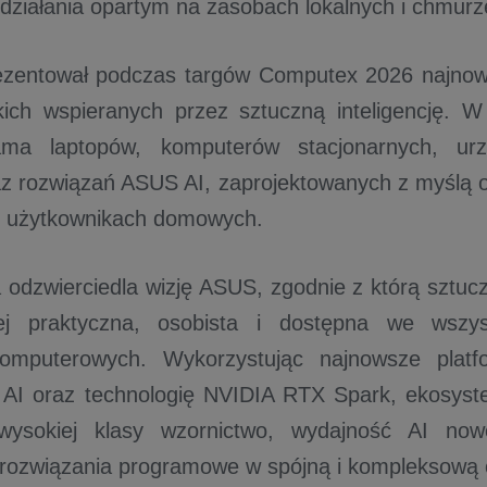
ziałania opartym na zasobach lokalnych i chmurz
zentował podczas targów Computex 2026 najnows
ch wspieranych przez sztuczną inteligencję. W 
ma laptopów, komputerów stacjonarnych, urzą
az rozwiązań ASUS AI, zaprojektowanych z myślą o 
i użytkownikach domowych.
 odzwierciedla wizję ASUS, zgodnie z którą sztucz
ej praktyczna, osobista i dostępna we wszyst
omputerowych. Wykorzystując najnowsze platfo
e AI oraz technologię NVIDIA RTX Spark, ekosy
wysokiej klasy wzornictwo, wydajność AI nowe
e rozwiązania programowe w spójną i kompleksową 