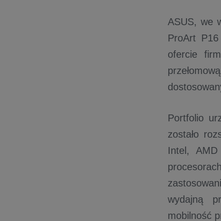
ASUS, we w
ProArt P16
ofercie fi
przełomową
dostosowany
Portfolio u
zostało ro
Intel, AMD
procesorac
zastosowani
wydajną p
mobilność p