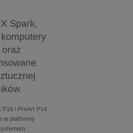
TX Spark,
, komputery
 oraz
ansowane
ztucznej
ników.
 P16 i ProArt P14
e w platformę
 systemem