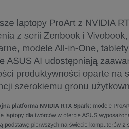
sze laptopy ProArt z NVIDIA R
nia z serii Zenbook i Vivobook
arne, modele All-in-One, tablety
cje ASUS AI udostępniają zaaw
ści produktywności oparte na s
encji szerokiemu gronu użytkow
jna platforma NVIDIA RTX Spark:
modele ProArt
ze laptopy dla twórców w ofercie ASUS wyposażon
cą podstawę pierwszych na świecie komputerów z