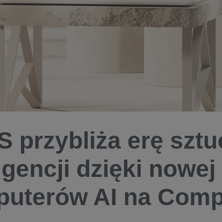
 przybliża erę sztu
igencji dzięki nowej l
uterów AI na Comp