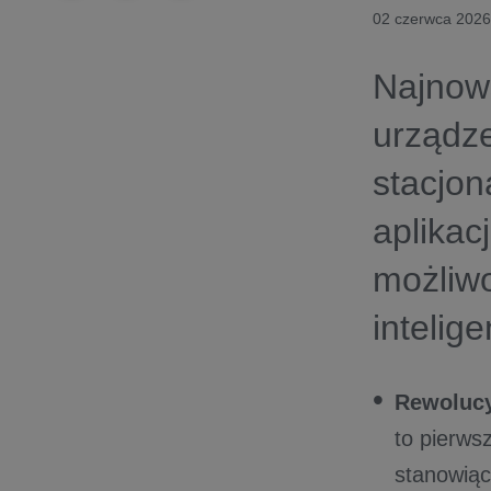
02 czerwca 2026
Najnow
urządze
stacjon
aplika
możliwo
intelig
Rewolucy
to pierws
stanowią