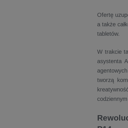
Ofertę uzupe
a także cał
tabletów.
W trakcie 
asystenta 
agentowych
tworzą kom
kreatywnoś
codziennym
Rewoluc