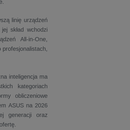
e.
zą linię urządzeń
jej skład wchodzi
dzeń All-in-One,
profesjonalistach,
na inteligencja ma
kich kategoriach
rmy obliczeniowe
stem ASUS na 2026
j generacji oraz
ofertę.