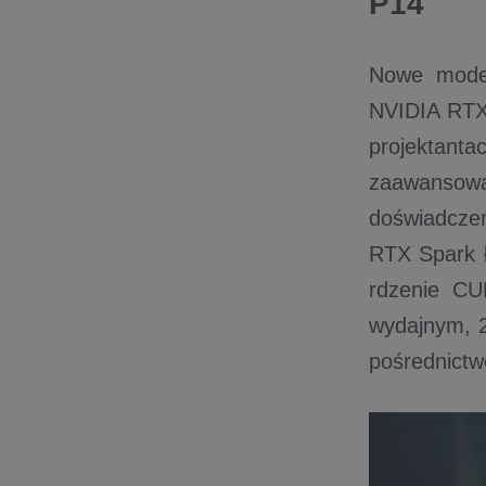
P14
Nowe model
NVIDIA RTX 
projektan
zaawansowan
doświadcze
RTX Spark 
rdzenie CU
wydajnym, 
pośrednict