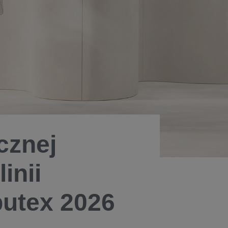
cznej
inii
utex 2026