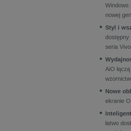
Windows z
nowej gen
Styl i w
dostępny 
seria Vi
Wydajnoś
AiO łączą
wzornictw
Nowe obl
ekranie O
Inteligen
łatwo do