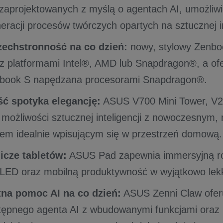
aprojektowanych z myślą o agentach AI, umożliwia
eracji procesów twórczych opartych na sztucznej in
szechstronność na co dzień:
nowy, stylowy Zenboo
z platformami Intel®, AMD lub Snapdragon®, a ofe
vobook S napędzana procesorami Snapdragon®.
ć spotyka elegancję:
ASUS V700 Mini Tower, V2
 możliwości sztucznej inteligencji z nowoczesnym,
em idealnie wpisującym się w przestrzeń domową.
icze tabletów:
ASUS Pad zapewnia immersyjną r
LED oraz mobilną produktywność w wyjątkowo lekki
tna pomoc AI na co dzień:
ASUS Zenni Claw oferu
stępnego agenta AI z wbudowanymi funkcjami ora