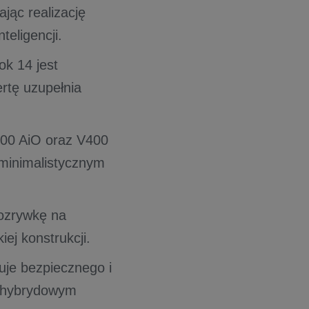
jąc realizację
teligencji.
k 14 jest
rtę uzupełnia
00 AiO oraz V400
 minimalistycznym
ozrywkę na
ej konstrukcji.
je bezpiecznego i
z hybrydowym