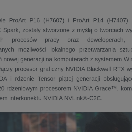
e ProArt P16 (H7607) i ProArt P14 (H7407),
Spark, zostały stworzone z myślą o twórcach wy
tach procesów pracy oraz deweloperach, 
ych możliwości lokalnego przetwarzania sztuczn
ń nowej generacji na komputerach z systemem Wi
łączy procesor graficzny NVIDIA Blackwell RTX 
DA i rdzenie Tensor piątej generacji obsługują
20-rdzeniowym procesorem NVIDIA Grace™, komu
wem interkonektu NVIDIA NVLink®-C2C.