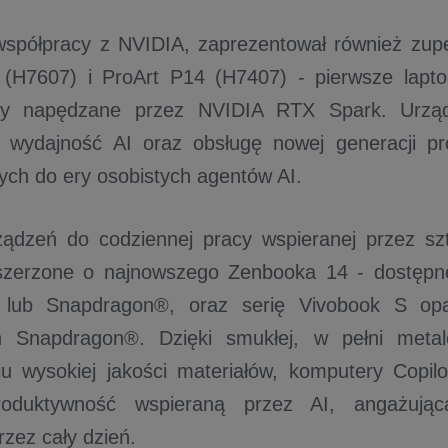
spółpracy z NVIDIA, zaprezentował również zup
 (H7607) i ProArt P14 (H7407) - pierwsze lapt
rmy napędzane przez NVIDIA RTX Spark. Urząd
 wydajność AI oraz obsługę nowej generacji p
ch do ery osobistych agentów AI.
rządzeń do codziennej pracy wspieranej przez szt
zszerzone o najnowszego Zenbooka 14 - dostępn
 lub Snapdragon®, oraz serię Vivobook S opa
h Snapdragon®. Dzięki smukłej, w pełni metalo
u wysokiej jakości materiałów, komputery Copil
roduktywność wspieraną przez AI, angażują
rzez cały dzień.