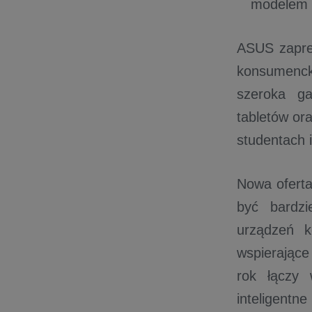
modelem d
ASUS zapre
konsumencki
szeroka ga
tabletów or
studentach 
Nowa oferta
być bardzi
urządzeń k
wspierając
rok łączy 
inteligentn