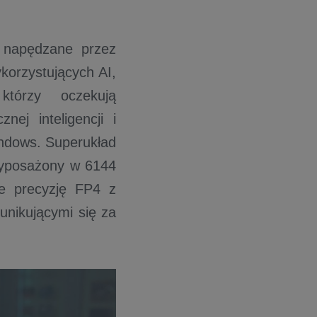
 napędzane przez
korzystujących AI,
którzy oczekują
ej inteligencji i
ndows. Superukład
wyposażony w 6144
ce precyzję FP4 z
nikującymi się za