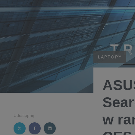
LAPTOPY
ASUS
Sear
w ra
Udostępnij