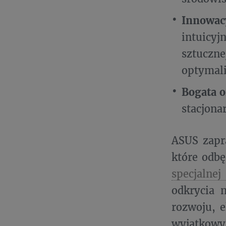
Innowacy
intuicyj
sztuczne
optymali
Bogata o
stacjona
ASUS zapra
które odbę
specjalne
odkrycia 
rozwoju, e
wyjątkowy