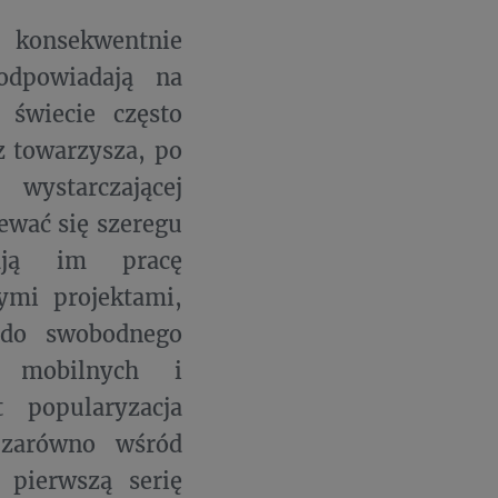
 konsekwentnie
odpowiadają na
 świecie często
z towarzysza, po
wystarczającej
ewać się szeregu
iają im pracę
ymi projektami,
 do swobodnego
je mobilnych i
 popularyzacja
zarówno wśród
pierwszą serię