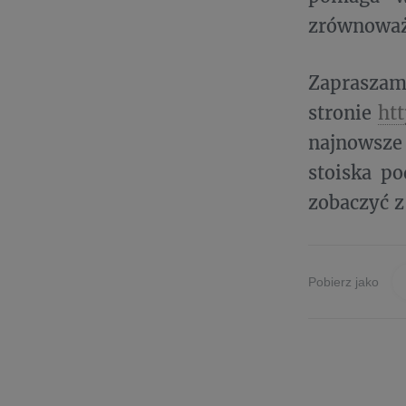
zrównoważ
Zapraszam
stronie
ht
najnowsze
stoiska p
zobaczyć z
Pobierz jako