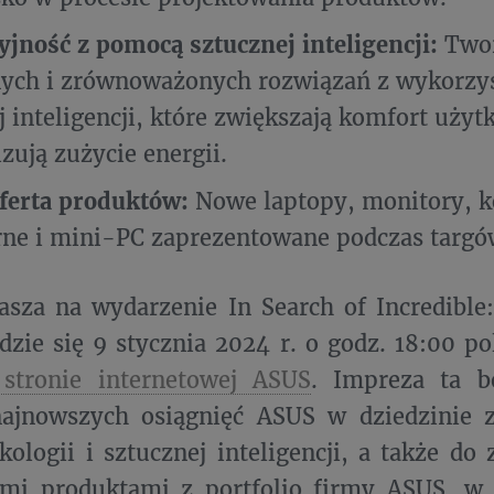
jność z pomocą sztucznej inteligencji:
Twor
nych i zrównoważonych rozwiązań z wykorzy
j inteligencji, które zwiększają komfort użyt
zują zużycie energii.
ferta produktów:
Nowe laptopy, monitory, 
rne i mini-PC zaprezentowane podczas targó
sza na wydarzenie In Search of Incredible
dzie się 9 stycznia 2024 r. o godz. 18:00 po
j stronie internetowej ASUS
. Impreza ta b
najnowszych osiągnięć ASUS w dziedzinie
kologii i sztucznej inteligencji, a także do
mi produktami z portfolio firmy ASUS, w