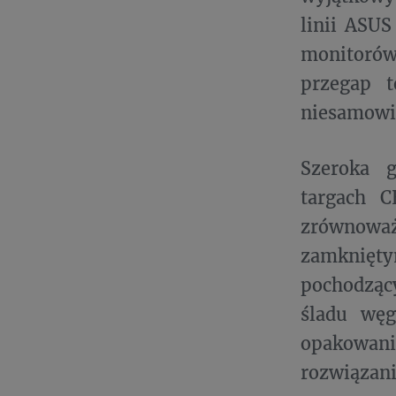
linii ASUS
monitorów
przegap t
niesamowi
Szeroka 
targach C
zrównowa
zamknięty
pochodząc
śladu węg
opakowan
rozwiązani