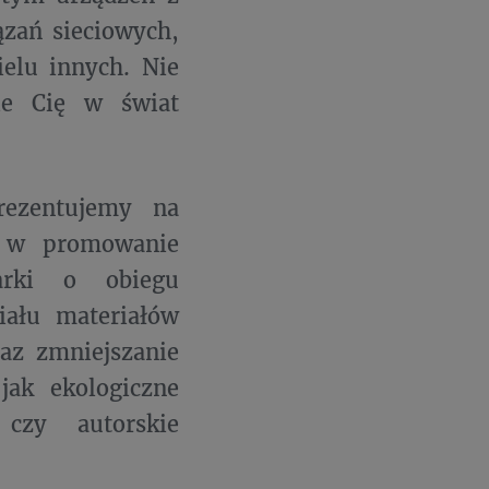
ązań sieciowych,
elu innych. Nie
sie Cię w świat
rezentujemy na
y w promowanie
arki o obiegu
ału materiałów
az zmniejszanie
jak ekologiczne
czy autorskie