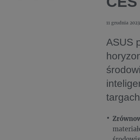
CES
11 grudnia 2023
ASUS p
horyzon
środow
intelig
targac
Zrównow
materiał
środowis