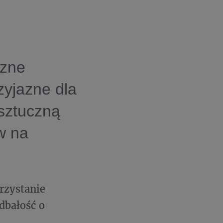
czne
zyjazne dla
sztuczną
w na
zystanie
dbałość o