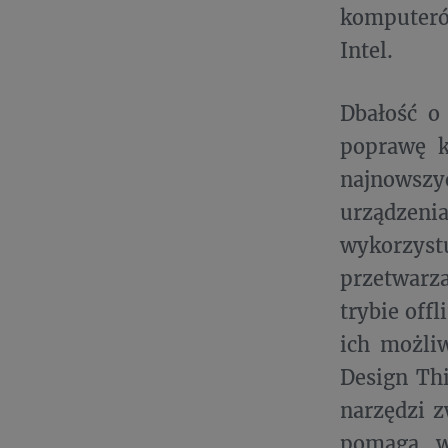
komputeró
Intel.
Dbałość o 
poprawę k
najnowszy
urządzenia
wykorzyst
przetwarz
trybie off
ich możliw
Design Thi
narzędzi z
pomaga w 