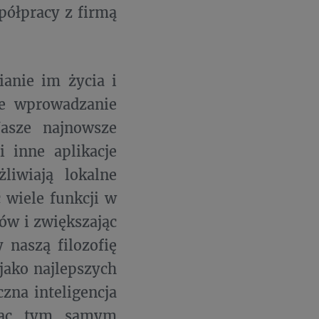
ółpracy z firmą
ianie im życia i
ne wprowadzanie
asze najnowsze
i inne aplikacje
liwiają lokalne
 wiele funkcji w
tów i zwiększając
 naszą filozofię
jako najlepszych
zna inteligencja
ając tym samym