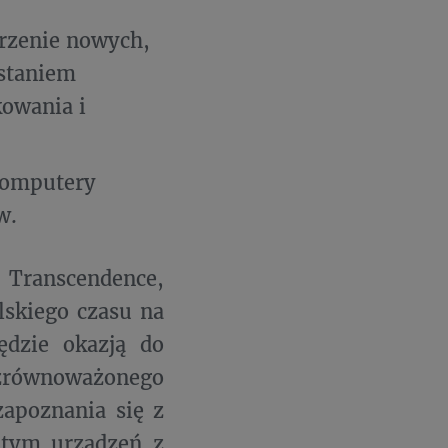
zenie nowych,
staniem
kowania i
komputery
w.
: Transcendence,
lskiego czasu na
ędzie okazją do
 zrównoważonego
 zapoznania się z
 tym urządzeń z