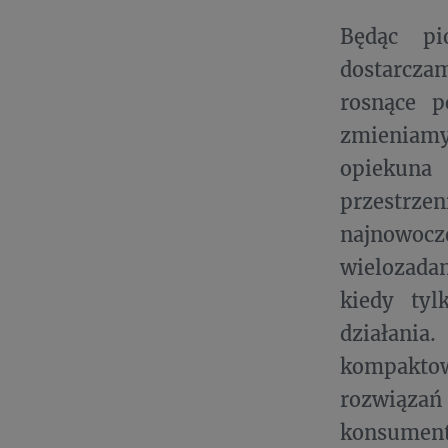
Będąc pi
dostarcza
rosnące p
zmieniamy 
opiekuna
przestrzen
najnowoc
wielozada
kiedy tyl
działani
kompakto
rozwiąza
konsument