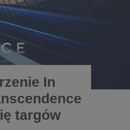
zenie In
ranscendence
ię targów