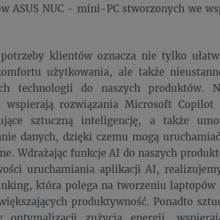
w ASUS NUC - mini-PC stworzonych we wsp
potrzeby klientów oznacza nie tylko ułatw
omfortu użytkowania, ale także nieustan
ch technologii do naszych produktów. N
 wspierają rozwiązania Microsoft Copilot 
ujące sztuczną inteligencję, a także umoż
anie danych, dzięki czemu mogą uruchamiać
line. Wdrażając funkcje AI do naszych produk
ości uruchamiania aplikacji AI, realizujemy
nking, która polega na tworzeniu laptopów 
większających produktywność. Ponadto sztuc
optymalizacji zużycia energii, wspier