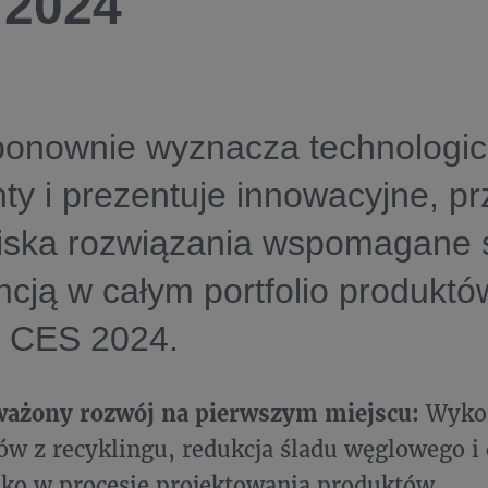
 2024
onownie wyznacza technologi
ty i prezentuje innowacyjne, pr
iska rozwiązania wspomagane 
encją w całym portfolio produktó
h CES 2024.
ażony rozwój na pierwszym miejscu:
Wykor
ów z recyklingu, redukcja śladu węglowego i 
ko w procesie projektowania produktów.