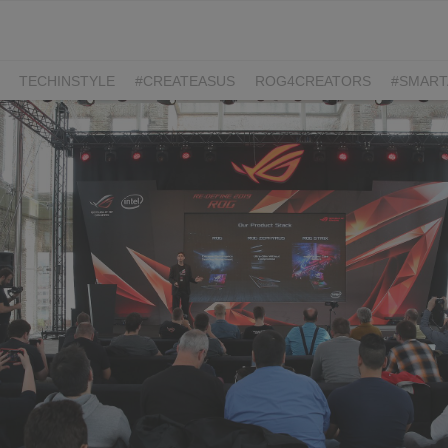
TECHINSTYLE
#CREATEASUS
ROG4CREATORS
#SMART