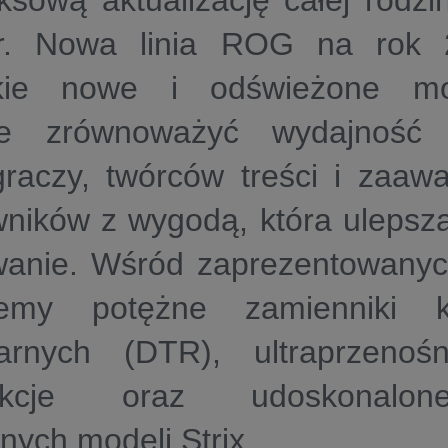
sową aktualizację całej rodzi
r. Nowa linia ROG na rok 
tkie nowe i odświeżone mo
nie zrównoważyć wydajność
graczy, twórców treści i zaa
wników z wygodą, która ulepsz
wanie. Wśród zaprezentowany
iemy potężne zamienniki 
narnych (DTR), ultraprzenoś
rukcje oraz udoskonalo
nych modeli Strix.