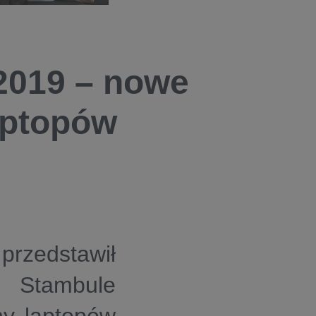
019 – nowe
aptopów
rzedstawił
 Stambule