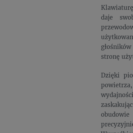
Klawiaturę
daje swo
przewodow
użytkowan
głośników 
stronę uży
Dzięki pi
powietrz
wydajnoś
zaskakują
obudowie
precyzyj