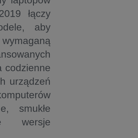
ny laptopów
2019 łączy
dele, aby
 wymaganą
wansowanych
a codzienne
ch urządzeń
komputerów
ne, smukłe
ne wersje