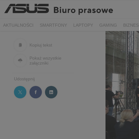
AKTUALNOŚCI
SMARTFONY
LAPTOPY
GAMING
BIZNES
Kopiuj tekst
Pokaż wszystkie
załączniki
Udostępnij