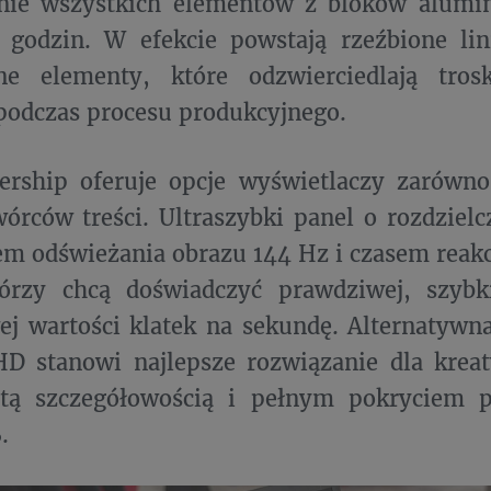
nie wszystkich elementów z bloków alumi
 godzin. W efekcie powstają rzeźbione lin
e elementy, które odzwierciedlają tros
podczas procesu produkcyjnego.
rship oferuje opcje wyświetlaczy zarówno
wórców treści. Ultraszybki panel o rozdzielc
m odświeżania obrazu 144 Hz i czasem reakc
tórzy chcą doświadczyć prawdziwej, szybk
ej wartości klatek na sekundę. Alternatyw
HD stanowi najlepsze rozwiązanie dla krea
tą szczegółowością i pełnym pokryciem p
.