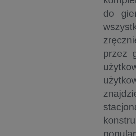
komplek
do gie
wszys
zręcz
przez 
użytko
użytko
znajdz
stacjo
konst
popular