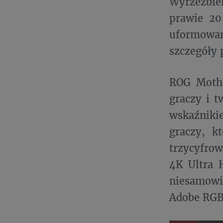
Wyrzeźbie
prawie 20
uformowan
szczegóły 
ROG Mothe
graczy i t
wskaźnikie
graczy, k
trzycyfrow
4K Ultra 
niesamowi
Adobe RGB