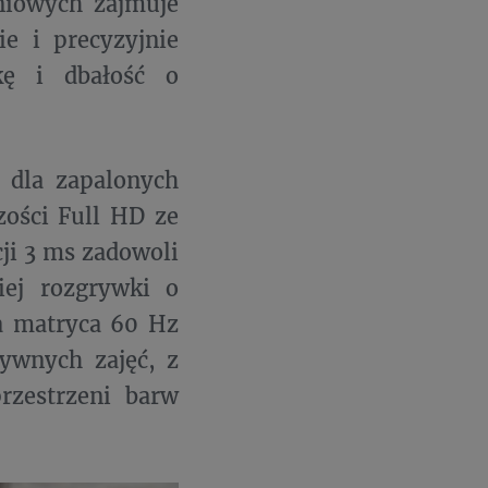
niowych zajmuje
ie i precyzyjnie
kę i dbałość o
 dla zapalonych
zości Full HD ze
ji 3 ms zadowoli
iej rozgrywki o
na matryca 60 Hz
tywnych zajęć, z
rzestrzeni barw