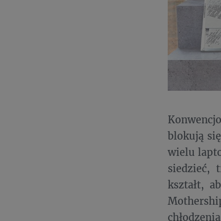
Konwencjo
blokują si
wielu lapt
siedzieć,
kształt, 
Mothershi
chłodzeni