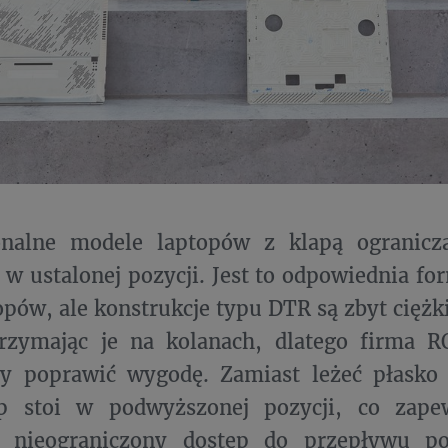
nalne modele laptopów z klapą ogranicza
ę w ustalonej pozycji. Jest to odpowiednia f
opów, ale konstrukcje typu DTR są zbyt ciężk
 trzymając je na kolanach, dlatego firma 
aby poprawić wygodę. Zamiast leżeć płasko
p stoi w podwyższonej pozycji, co zape
a nieograniczony dostęp do przepływu po