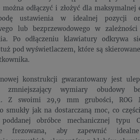
 można odłączyć i złożyć dla maksymalnej e
bodę ustawienia w idealnej pozycji or
ego lub bezprzewodowego w zależności 
ia. Po odłączeniu klawiatury odkrywa si
tuż pod wyświetlaczem, które są skierowan
tkownika.
onowej konstrukcji gwarantowany jest ule
a, zmniejszający wymiary obudowy be
ci. Z swoimi 29,9 mm grubości, ROG M
co smukły jak na dostarczaną moc, co częś
 poddanej obróbce mechanicznej typu C
nie frezowana, aby zapewnić idealne