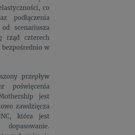
lastyczności, co
az podłączenia
od scenariusza
ę rząd czterech
e bezpośrednio w
pszony przepływ
z poświęcenia
othership jest
ciowo zawdzięcza
NC, która jest
 dopasowanie.