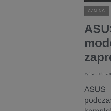
GAMING
ASU
mode
zapr
29 kwietnia 20
ASUS R
podcz