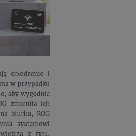
ją chłodzenie i
orma w przypadku
ie, aby wygodnie
ROG zmieniła ich
 na biurku, ROG
wnia systemowi
wietrza z tyłu.