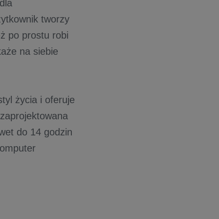
dla
żytkownik tworzy
ż po prostu robi
aże na siebie
l życia i oferuje
 zaprojektowana
wet do 14 godzin
komputer