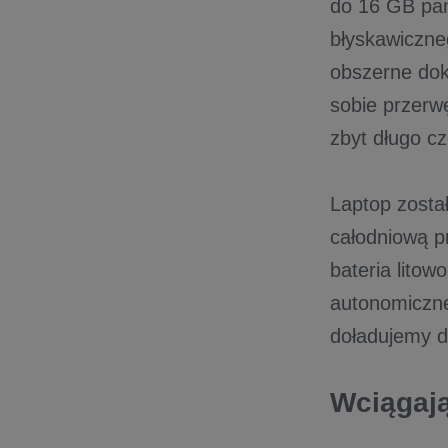
do 16 GB pa
błyskawiczne
obszerne doku
sobie przerw
zbyt długo c
Laptop zosta
całodniową p
bateria lito
autonomiczne
doładujemy d
Wciągaj