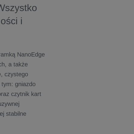
Wszystko
ości i
ą ramką NanoEdge
ch, a także
, czystego
w tym: gniazdo
az czytnik kart
uzywnej
j stabilne