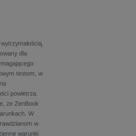
 wytrzymałością.
towany dla
wymagającego
owym testom, w
 na
ści powietrza.
uje, że ZenBook
warunkach. W
prawdzianom w
dzienne warunki