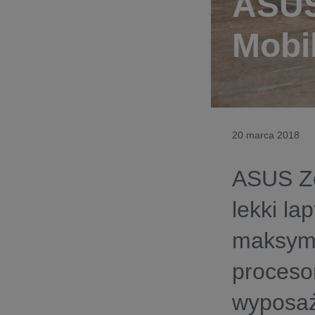
ASUS
Mobi
20 marca 2018
ASUS Ze
lekki l
maksyma
proceso
wyposaż