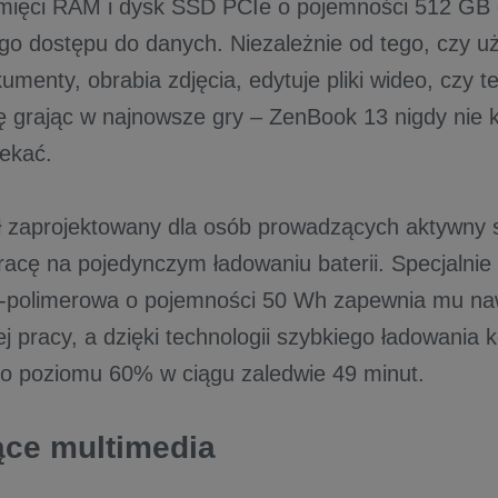
mięci RAM i dysk SSD PCIe o pojemności 512 GB 
go dostępu do danych. Niezależnie od tego, czy u
menty, obrabia zdjęcia, edytuje pliki wideo, czy te
ę grając w najnowsze gry – ZenBook 13 nigdy nie k
zekać.
ł zaprojektowany dla osób prowadzących aktywny sty
racę na pojedynczym ładowaniu baterii. Specjalnie
wo-polimerowa o pojemności 50 Wh zapewnia mu na
j pracy, a dzięki technologii szybkiego ładowania 
o poziomu 60% w ciągu zaledwie 49 minut.
ące multimedia