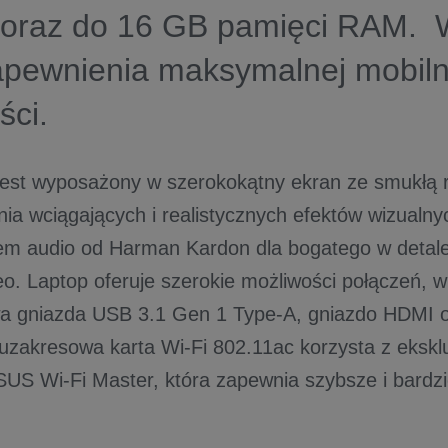
oraz do 16 GB pamięci RAM. 
zapewnienia maksymalnej mobiln
ści.
jest wyposażony w szerokokątny ekran ze smukł
ia wciągających i realistycznych efektów wizualny
em audio od Harman Kardon dla bogatego w detale
eo. Laptop oferuje szerokie możliwości połączeń, 
gniazda USB 3.1 Gen 1 Type-A, gniazdo HDMI or
zakresowa karta Wi-Fi 802.11ac korzysta z ekskl
SUS Wi-Fi Master, która zapewnia szybsze i bardzie