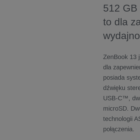
512 GB 
to dla 
wydajno
ZenBook 13 
dla zapewnien
posiada syst
dźwięku ster
USB-C™, dwa 
microSD. Dwu
technologii A
połączenia.