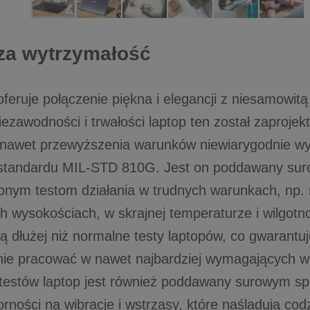
za wytrzymałość
feruje połączenie piękna i elegancji z niesamowitą
ezawodności i trwałości laptop ten został zaprojek
a nawet przewyższenia warunków niewiarygodnie 
standardu MIL-STD 810G. Jest on poddawany sur
onym testom działania w trudnych warunkach, np.
h wysokościach, w skrajnej temperaturze i wilgotno
ją dłużej niż normalne testy laptopów, co gwarant
anie pracować w nawet najbardziej wymagających 
testów laptop jest również poddawany surowym s
rności na wibracje i wstrząsy, które naśladują co