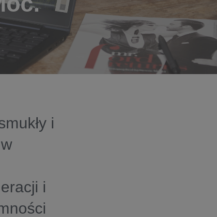
Moc.
smukły i
 w
racji i
mności