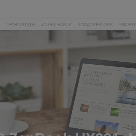
TECHINSTYLE
#CREATEASUS
ROG4CREATORS
#SMART