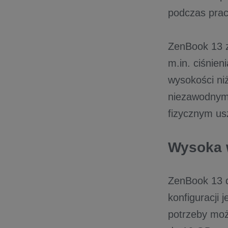
podczas pracy
ZenBook 13 z
m.in. ciśnie
wysokości ni
niezawodnym
fizycznym u
Wysoka 
ZenBook 13 d
konfiguracji 
potrzeby moż