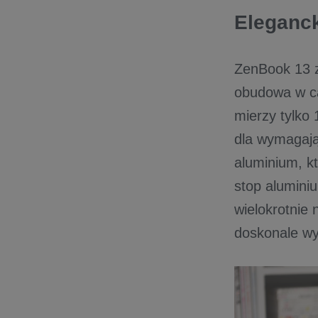
Eleganck
ZenBook 13 z
obudowa w ca
mierzy tylko
dla wymagają
aluminium, k
stop alumini
wielokrotnie
doskonale w