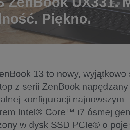
 ZenBook UX331. 
lność. Piękno.
nBook 13 to nowy, wyjątkowo 
aptop z serii ZenBook napędzany
lnej konfiguracji najnowszym
rem Intel® Core™ i7 ósmej gene
ony w dysk SSD PCIe® o poje