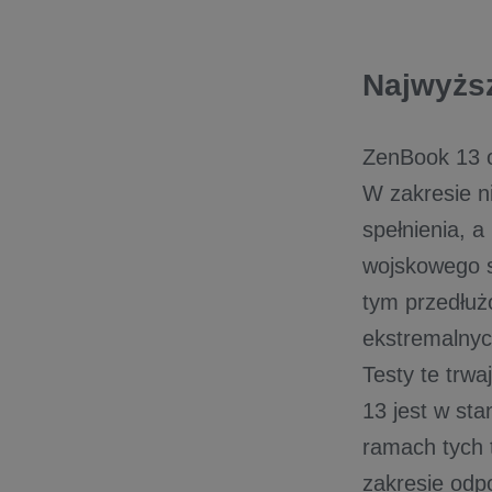
Najwyżs
ZenBook 13 o
W zakresie ni
spełnienia, 
wojskowego 
tym przedłuż
ekstremalnyc
Testy te trwa
13 jest w st
ramach tych 
zakresie odpo