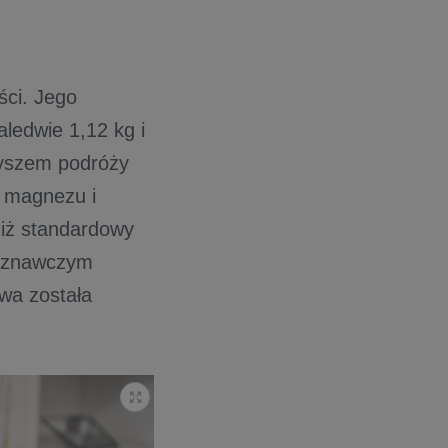
ści. Jego
ledwie 1,12 kg i
zyszem podróży
u magnezu i
niż standardowy
poznawczym
owa została