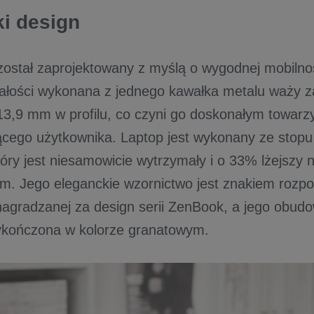
i design
ostał zaprojektowany z myślą o wygodnej mobilno
łości wykonana z jednego kawałka metalu waży za
 13,9 mm w profilu, co czyni go doskonałym towar
cego użytkownika. Laptop jest wykonany ze stop
tóry jest niesamowicie wytrzymały i o 33% lżejszy 
um. Jego eleganckie wzornictwo jest znakiem roz
 nagradzanej za design serii ZenBook, a jego obud
ykończona w kolorze granatowym.