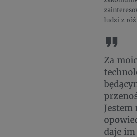
zainteres
ludzi z ró
Za moic
technol
będącym
przenoś
Jestem 
opowie
daje i