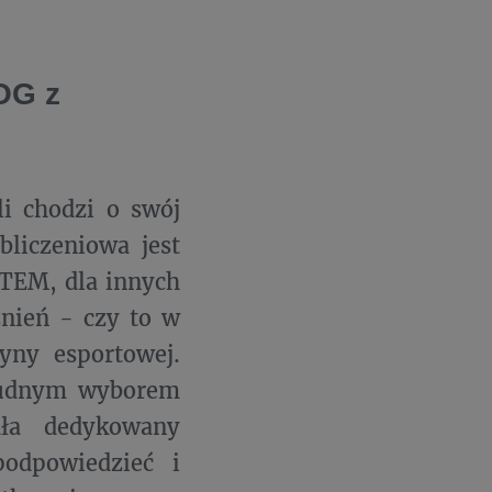
OG z
li chodzi o swój
liczeniowa jest
STEM, dla innych
źnień - czy to w
yny esportowej.
 trudnym wyborem
ała dedykowany
odpowiedzieć i