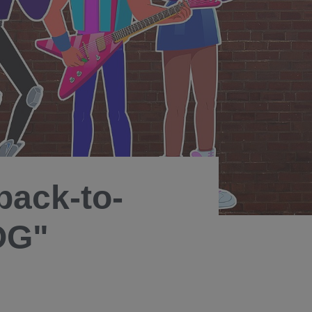
back-to-
OG"