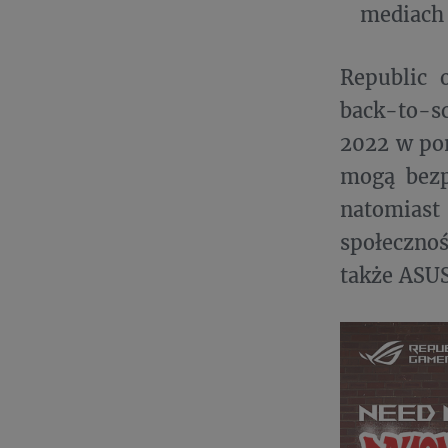
mediach 
Republic 
back-to-sc
2022 w pon
mogą bezp
natomias
społeczno
także ASUS