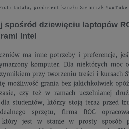
Piotr Latała, producent kanału Ziemniak YouTube
j spośród dziewięciu laptopów R
rami Intel
zniów ma inne potrzeby i preferencje, jeś
ymarzony komputer. Dla niektórych moc ob
zynnikiem przy tworzeniu treści i kursach 
się możliwość grania bez jakichkolwiek opó
asie, czy też w ramach uczelnianej druż
e dla studentów, którzy stoją teraz przed
idealnego sprzętu, firma ROG opracow
 który jest w stanie w prosty sposób p