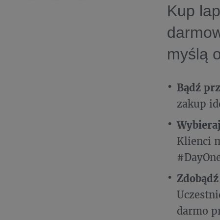
Kup la
darmow
myślą o
Bądź pr
zakup id
Wybieraj
Klienci 
#DayOnew
Zdobądź 
Uczestni
darmo pr