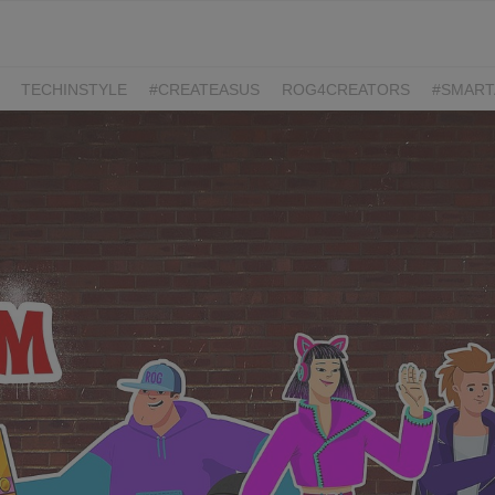
TECHINSTYLE
#CREATEASUS
ROG4CREATORS
#SMART