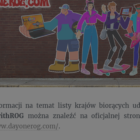
ormacji na temat listy krajów biorących u
ithROG
można znaleźć na oficjalnej stroni
ww.dayonerog.com/
.