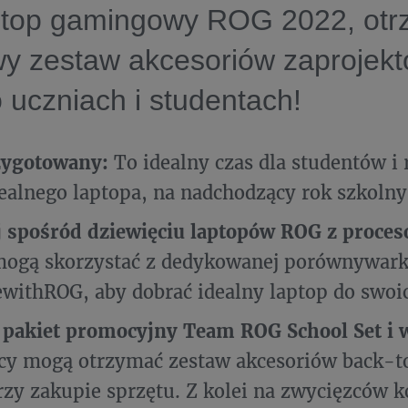
ptop gamingowy ROG 2022, otr
y zestaw akcesoriów zaprojek
 uczniach i studentach!
zygotowany:
To idealny czas dla studentów i
ealnego laptopa, na nadchodzący rok szkolny
 spośród dziewięciu laptopów ROG z proceso
mogą skorzystać z dedykowanej porównywark
ithROG, aby dobrać idealny laptop do swoic
pakiet promocyjny Team ROG School Set i w
cy mogą otrzymać zestaw akcesoriów back-t
zy zakupie sprzętu. Z kolei na zwycięzców 