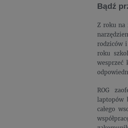
Bądź p
Z roku na 
narzędziem
rodziców 
roku szko
wesprzeć 
odpowiedni
ROG zaof
laptopów 
całego ws
współprac
zakomunik