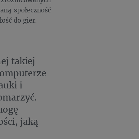
aną społeczność
ość do gier.
ej takiej
komputerze
uki i
pomarzyć.
mogę
ci, jaką