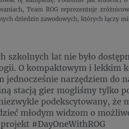
owaniach, Team ROG reprezentuje zróżnicow
żnych dziedzin zawodowych, których łączy mił
h szkolnych lat nie było dostępn
ogii. O kompaktowym i lekkim 
 jednocześnie narzędziem do na
ną stacją gier mogliśmy tylko 
niezwykle podekscytowany, że 
dzieć młodym widzom o możliwoś
m projekt #DayOneWithROG