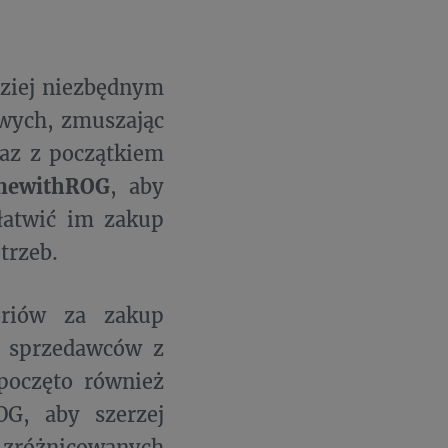
dziej niezbędnym
owych, zmuszając
az z początkiem
newithROG
, aby
łatwić im zakup
trzeb.
oriów za zakup
m sprzedawców z
poczęto również
G, aby szerzej
 zróżnicowanych