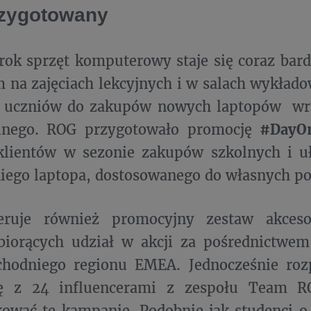
rzygotowany
rok sprzęt komputerowy staje się coraz bar
 na zajęciach lekcyjnych i w salach wykład
i uczniów do zakupów nowych laptopów wr
lnego. ROG przygotowało promocję
#DayO
klientów w sezonie zakupów szkolnych i u
ego laptopa, dostosowanego do własnych po
eruje również promocyjny zestaw akces
biorących udział w akcji za pośrednictwe
chodniego regionu EMEA. Jednocześnie roz
ę z 24 influencerami z zespołu Team RO
ować tę kampanię. Podobnie jak studenci o