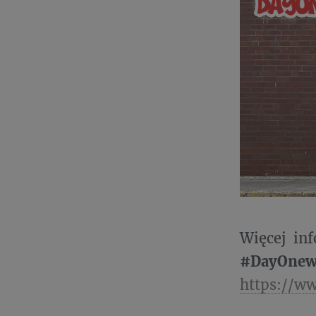
Więcej inf
#DayOnew
https://w