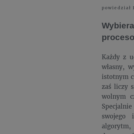
powiedział 
Wybiera
proceso
Każdy z uc
własny, w
istotnym c
zaś liczy 
wolnym cz
Specjalni
swojego 
algorytm,