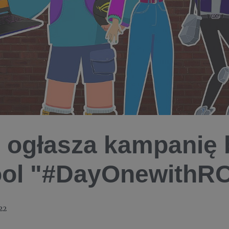
ogłasza kampanię 
ool "#DayOnewithR
22