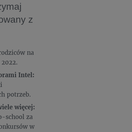
zymaj
towany z
 rodziców na
 2022.
rami Intel:
i
h potrzeb.
iele więcej:
o-school za
konkursów w