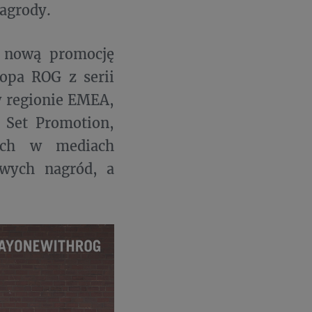
agrody.
a nową promocję
topa ROG z serii
w regionie EMEA,
 Set Promotion,
ych w mediach
owych nagród, a