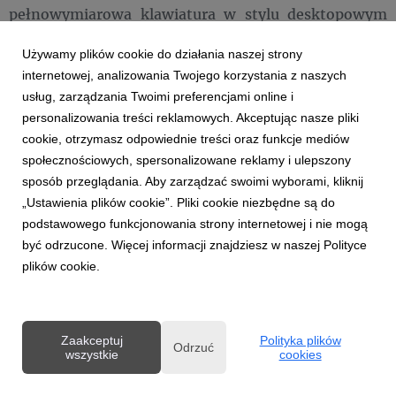
pełnowymiarowa klawiatura w stylu desktopowym
zintegrowana w laptopie o kompaktowej obudowie.
Używamy plików cookie do działania naszej strony
Kiedy pokrywka laptopa jest otwarta, zawias
internetowej, analizowania Twojego korzystania z naszych
ErgoLift podnosi tył klawiatury dla zapewnienia
usług, zarządzania Twoimi preferencjami online i
lepszego kąta do pisania.
personalizowania treści reklamowych. Akceptując nasze pliki
cookie, otrzymasz odpowiednie treści oraz funkcje mediów
społecznościowych, spersonalizowane reklamy i ulepszony
sposób przeglądania. Aby zarządzać swoimi wyborami, kliknij
„Ustawienia plików cookie”. Pliki cookie niezbędne są do
podstawowego funkcjonowania strony internetowej i nie mogą
być odrzucone. Więcej informacji znajdziesz w naszej Polityce
plików cookie.
Zaakceptuj
Polityka plików
Odrzuć
wszystkie
cookies